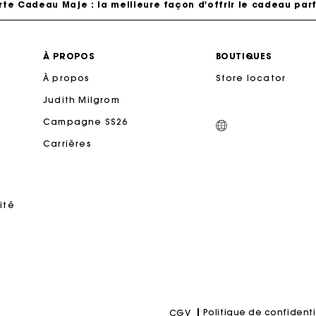
Livraison à domicile offerte sous 2 jours ouvrés
À PROPOS
BOUTIQUES
À propos
Store locator
Paiement en plusieurs fois sans frais
Judith Milgrom
Echanges & Retours offerts
Campagne SS26
Carrières
Suivi de commande
rte Cadeau Maje : la meilleure façon d'offrir le cadeau parf
ité
Politique de confidenti
CGV