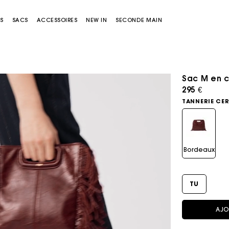
S
SACS
ACCESSOIRES
NEW IN
SECONDE MAIN
Sac M en c
295 €
TANNERIE CER
Bordeaux
Sacs Miss M
Sacs Miss M Pouch
TU
AJO