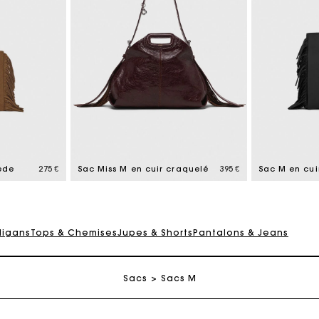
rte Cadeau Maje : la meilleure façon d'offrir le cadeau parf
Livraison à domicile offerte sous 2 jours ouvrés
ède
275 €
Sac Miss M en cuir craquelé
395 €
Sac M en cui
Paiement en plusieurs fois sans frais
digans
Tops & Chemises
Jupes & Shorts
Pantalons & Jeans
Echanges & Retours offerts
Sacs
Sacs M
Suivi de commande
rte Cadeau Maje : la meilleure façon d'offrir le cadeau parf