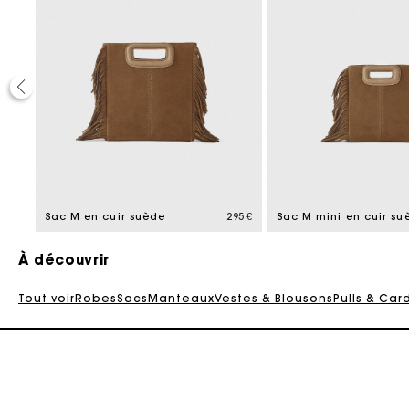
Ca
295 €
Sac M en cuir suède
295 €
Sac M mini en cuir su
À découvrir
Tout voir
Robes
Sacs
Manteaux
Vestes & Blousons
Pulls & Car
Ca