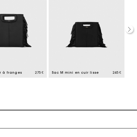
ait
r à franges
275 €
Sac M mini en cuir lisse
245 €
ait