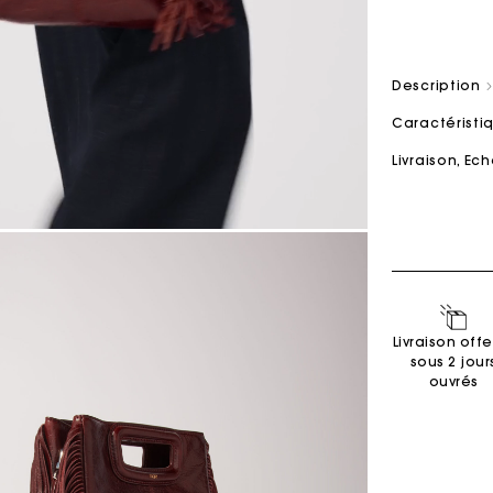
Sacs M
Sacs Milpli
Description
Caractérist
Livraison, E
Seconde M
Chaussur
Découvri
Découvri
Livraison offe
sous 2 jour
ouvrés