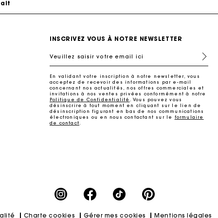
INSCRIVEZ VOUS À NOTRE NEWSLETTER
Veuillez saisir votre email ici
En validant votre inscription à notre newsletter, vous
acceptez de recevoir des informations par e-mail
concernant nos actualités, nos offres commerciales et
invitations à nos ventes privées conformément à notre
Politique de Confidentialité
. Vous pouvez vous
désinscrire à tout moment en cliquant sur le lien de
désinscription figurant en bas de nos communications
électroniques ou en nous contactant sur le
formulaire
de contact
.
ait
alité
Charte cookies
Gérer mes cookies
Mentions légales