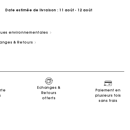
Date estimée de livraison
: 11 août - 12 août
iques environnementales
changes & Retours
ain
es
Summer Suitcase
Sacs Miss M
Robes
Nos engagements
Accessoires
r
r
Découvrir
Découvrir
Découvrir
Découvrir
Découvrir
Echanges &
rte
Paiement en
Retours
s
plusieurs fois
offerts
sans frais