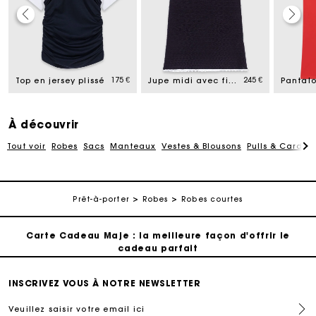
Carte Cadeau Maje : la meilleure façon d'offrir le
cadeau parfait
175 €
245 €
Livraison à domicile offerte sous 2 jours ouvrés
Top en jersey plissé
Jupe midi avec finitions en crochet
Paiement en plusieurs fois sans frais
À découvrir
Tout voir
Robes
Sacs
Manteaux
Vestes & Blousons
Pulls & Cardig
Echanges & Retours offerts
Suivi de commande
Prêt-à-porter
Robes
Robes courtes
Carte Cadeau Maje : la meilleure façon d'offrir le
cadeau parfait
Livraison à domicile offerte sous 2 jours ouvrés
INSCRIVEZ VOUS À NOTRE NEWSLETTER
Veuillez saisir votre email ici