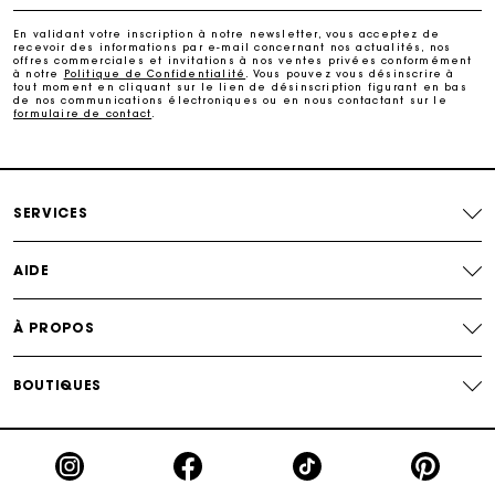
Paiement en plusieurs fois sans frais
En validant votre inscription à notre newsletter, vous acceptez de
recevoir des informations par e-mail concernant nos actualités, nos
offres commerciales et invitations à nos ventes privées conformément
Echanges & Retours offerts
à notre
Politique de Confidentialité
. Vous pouvez vous désinscrire à
tout moment en cliquant sur le lien de désinscription figurant en bas
de nos communications électroniques ou en nous contactant sur le
formulaire de contact
.
Suivi de commande
Carte Cadeau Maje : la meilleure façon d'offrir le
cadeau parfait
SERVICES
AIDE
À PROPOS
BOUTIQUES