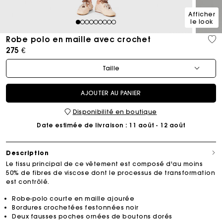
Afficher
le look
1
2
3
4
5
6
7
8
9
Robe polo en maille avec crochet
275 €
Taille
AJOUTER AU PANIER
Disponibilité en boutique
Date estimée de livraison
: 11 août - 12 août
Description
Le tissu principal de ce vêtement est composé d'au moins
50% de fibres de viscose dont le processus de transformation
est contrôlé.
Robe-polo courte en maille ajourée
Bordures crochetées festonnées noir
Deux fausses poches ornées de boutons dorés