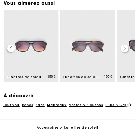
Vous aimerez aussi
Carte Cadeau Maje : la meilleure façon d'offrir le
cadeau parfait
155 €
155 €
Lunettes de soleil pilote
Lunettes de soleil pilote
Livraison à domicile offerte sous 2 jours ouvrés
À découvrir
Paiement en plusieurs fois sans frais
Tout voir
Robes
Sacs
Manteaux
Vestes & Blousons
Pulls & Cardig
Echanges & Retours offerts
Accessoires
Lunettes de soleil
Suivi de commande