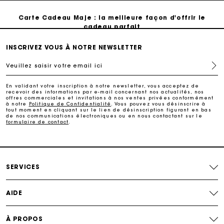
Carte Cadeau Maje : la meilleure façon d'offrir le
cadeau parfait
INSCRIVEZ VOUS À NOTRE NEWSLETTER
Livraison à domicile offerte sous 2 jours ouvrés
Veuillez saisir votre email ici
Paiement en plusieurs fois sans frais
En validant votre inscription à notre newsletter, vous acceptez de
recevoir des informations par e-mail concernant nos actualités, nos
offres commerciales et invitations à nos ventes privées conformément
Echanges & Retours offerts
à notre
Politique de Confidentialité
. Vous pouvez vous désinscrire à
tout moment en cliquant sur le lien de désinscription figurant en bas
de nos communications électroniques ou en nous contactant sur le
formulaire de contact
.
Suivi de commande
Carte Cadeau Maje : la meilleure façon d'offrir le
cadeau parfait
SERVICES
AIDE
À PROPOS