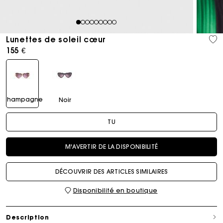
1
2
3
4
5
6
7
8
9
Lunettes de soleil cœur
155 €
Champagne
Noir
TU
M'AVERTIR DE LA DISPONIBILITÉ
DÉCOUVRIR DES ARTICLES SIMILAIRES
Disponibilité en boutique
Description