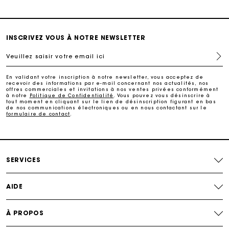
Suivi de commande
INSCRIVEZ VOUS À NOTRE NEWSLETTER
Carte Cadeau Maje : la meilleure façon d'offrir le
cadeau parfait
Veuillez saisir votre email ici
Livraison à domicile offerte sous 2 jours ouvrés
En validant votre inscription à notre newsletter, vous acceptez de
recevoir des informations par e-mail concernant nos actualités, nos
offres commerciales et invitations à nos ventes privées conformément
à notre
Politique de Confidentialité
. Vous pouvez vous désinscrire à
Paiement en plusieurs fois sans frais
tout moment en cliquant sur le lien de désinscription figurant en bas
de nos communications électroniques ou en nous contactant sur le
formulaire de contact
.
Echanges & Retours offerts
Suivi de commande
SERVICES
Carte Cadeau Maje : la meilleure façon d'offrir le
AIDE
cadeau parfait
À PROPOS