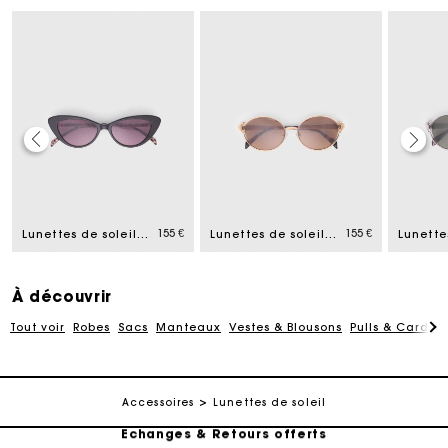
155 €
155 €
Lunettes de soleil cat eye
Lunettes de soleil rondes
Carte Cadeau Maje : la meilleure façon d'offrir le
cadeau parfait
À découvrir
Livraison à domicile offerte sous 2 jours ouvrés
Tout voir
Robes
Sacs
Manteaux
Vestes & Blousons
Pulls & Cardig
Paiement en plusieurs fois sans frais
Accessoires
Lunettes de soleil
Echanges & Retours offerts