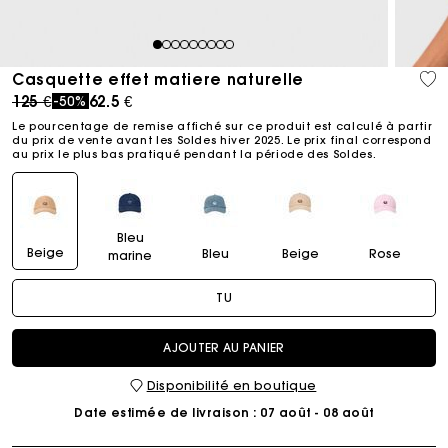
1
2
3
4
5
6
7
8
9
Casquette effet matiere naturelle
Price reduced from
to
125 €
62.5 €
-50%
Le pourcentage de remise affiché sur ce produit est calculé à partir
du prix de vente avant les Soldes hiver 2025. Le prix final correspond
au prix le plus bas pratiqué pendant la période des Soldes.​
Bleu
Beige
Bleu
Beige
Rose
marine
TU
AJOUTER AU PANIER
Disponibilité en boutique
Date estimée de livraison
: 07 août - 08 août