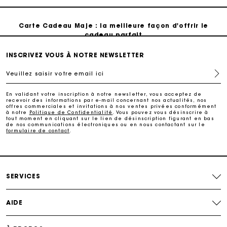
Carte Cadeau Maje : la meilleure façon d'offrir le
cadeau parfait
INSCRIVEZ VOUS À NOTRE NEWSLETTER
Livraison à domicile offerte sous 2 jours ouvrés
Veuillez saisir votre email ici
Paiement en plusieurs fois sans frais
En validant votre inscription à notre newsletter, vous acceptez de
recevoir des informations par e-mail concernant nos actualités, nos
offres commerciales et invitations à nos ventes privées conformément
Echanges & Retours offerts
à notre
Politique de Confidentialité
. Vous pouvez vous désinscrire à
tout moment en cliquant sur le lien de désinscription figurant en bas
de nos communications électroniques ou en nous contactant sur le
formulaire de contact
.
Suivi de commande
Carte Cadeau Maje : la meilleure façon d'offrir le
cadeau parfait
SERVICES
AIDE