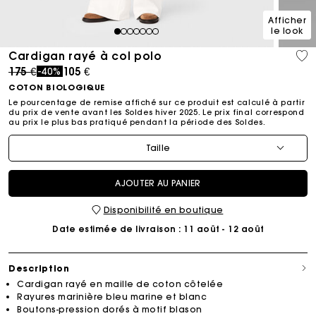
Afficher
le look
1
2
3
4
5
6
7
Cardigan rayé à col polo
Price reduced from
to
175 €
105 €
-40%
COTON BIOLOGIQUE
Le pourcentage de remise affiché sur ce produit est calculé à partir
du prix de vente avant les Soldes hiver 2025. Le prix final correspond
au prix le plus bas pratiqué pendant la période des Soldes.​
Taille
AJOUTER AU PANIER
Disponibilité en boutique
Date estimée de livraison
: 11 août - 12 août
Description
Cardigan rayé en maille de coton côtelée
Rayures marinière bleu marine et blanc
Boutons-pression dorés à motif blason