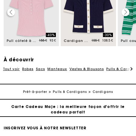
Carte Cadeau Maje : la meilleure façon d'offrir le
cadeau parfait
-40%
-30%
d from
Price reduced from
to
Price reduced from
to
Livraison à domicile offerte sous 2 jours ouvrés
155 €
93 €
155 €
108.5 €
Pull côtelé à col polo
Cardigan court à détails contrastés
Paiement en plusieurs fois sans frais
À découvrir
Tout voir
Robes
Sacs
Manteaux
Vestes & Blousons
Pulls & Cardig
Echanges & Retours offerts
Suivi de commande
Prêt-à-porter
Pulls & Cardigans
Cardigans
Carte Cadeau Maje : la meilleure façon d'offrir le
cadeau parfait
Livraison à domicile offerte sous 2 jours ouvrés
INSCRIVEZ VOUS À NOTRE NEWSLETTER