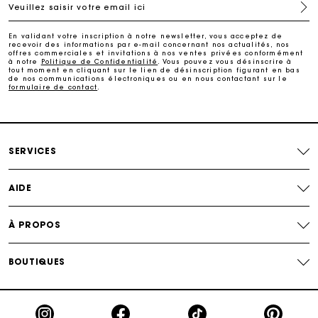
Veuillez saisir votre email ici
Paiement en plusieurs fois sans frais
En validant votre inscription à notre newsletter, vous acceptez de
recevoir des informations par e-mail concernant nos actualités, nos
offres commerciales et invitations à nos ventes privées conformément
Echanges & Retours offerts
à notre
Politique de Confidentialité
. Vous pouvez vous désinscrire à
tout moment en cliquant sur le lien de désinscription figurant en bas
de nos communications électroniques ou en nous contactant sur le
formulaire de contact
.
Suivi de commande
Carte Cadeau Maje : la meilleure façon d'offrir le
cadeau parfait
SERVICES
AIDE
À PROPOS
BOUTIQUES