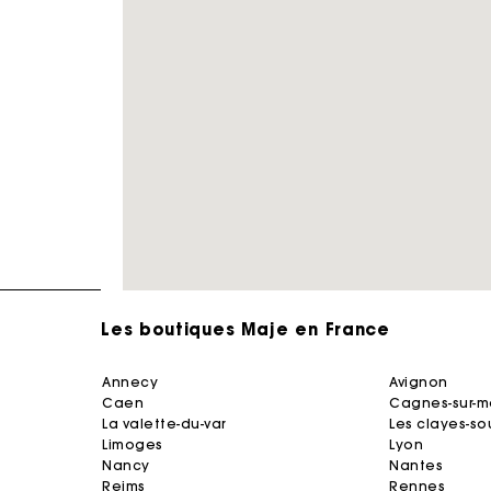
Les boutiques Maje en France
annecy
avignon
caen
cagnes-sur-m
la valette-du-var
les clayes-so
limoges
lyon
nancy
nantes
reims
rennes