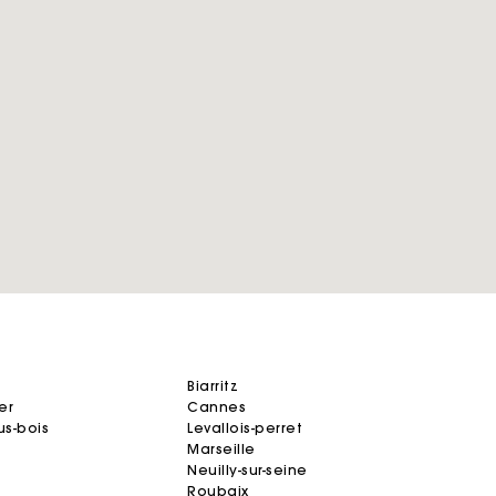
biarritz
er
cannes
us-bois
levallois-perret
marseille
neuilly-sur-seine
roubaix