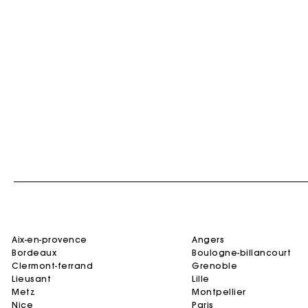
aix-en-provence
angers
bordeaux
boulogne-billancourt
clermont-ferrand
grenoble
lieusant
lille
metz
montpellier
nice
paris