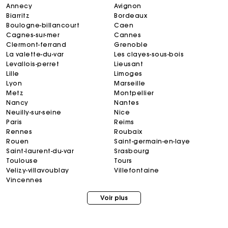
annecy
avignon
biarritz
bordeaux
boulogne-billancourt
caen
cagnes-sur-mer
cannes
clermont-ferrand
grenoble
la valette-du-var
les clayes-sous-bois
levallois-perret
lieusant
lille
limoges
lyon
marseille
metz
montpellier
nancy
nantes
neuilly-sur-seine
nice
paris
reims
rennes
roubaix
rouen
saint-germain-en-laye
saint-laurent-du-var
srasbourg
toulouse
tours
velizy-villavoublay
villefontaine
Carte Cadeau Maje : la meilleure façon d'offrir le
cadeau parfait
vincennes
Voir plus
Livraison à domicile offerte sous 2 jours ouvrés