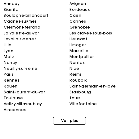
annecy
avignon
biarritz
bordeaux
boulogne-billancourt
caen
cagnes-sur-mer
cannes
clermont-ferrand
grenoble
la valette-du-var
les clayes-sous-bois
levallois-perret
lieusant
lille
limoges
lyon
marseille
metz
montpellier
nancy
nantes
neuilly-sur-seine
nice
paris
reims
rennes
roubaix
rouen
saint-germain-en-laye
saint-laurent-du-var
srasbourg
toulouse
tours
velizy-villavoublay
villefontaine
Carte Cadeau Maje : la meilleure façon d'offrir le
cadeau parfait
vincennes
Voir plus
Livraison à domicile offerte sous 2 jours ouvrés