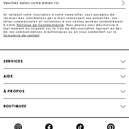
Veuillez saisir votre email ici
Paiement en plusieurs fois sans frais
En validant votre inscription à notre newsletter, vous acceptez de
recevoir des informations par e-mail concernant nos actualités, nos
Echanges & Retours offerts
offres commerciales et invitations à nos ventes privées conformément
à notre
Politique de Confidentialité
. Vous pouvez vous désinscrire à
tout moment en cliquant sur le lien de désinscription figurant en bas
de nos communications électroniques ou en nous contactant sur le
formulaire de contact
.
Suivi de commande
Carte Cadeau Maje : la meilleure façon d'offrir le
cadeau parfait
SERVICES
AIDE
À PROPOS
BOUTIQUES