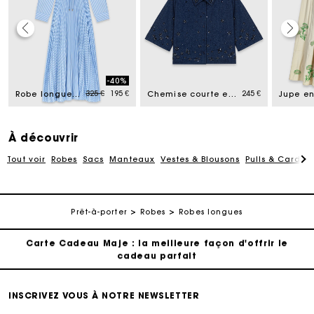
Carte Cadeau Maje : la meilleure façon d'offrir le
cadeau parfait
-40%
Livraison à domicile offerte sous 2 jours ouvrés
d from
Price reduced from
to
325 €
195 €
245 €
Robe longue plissée à œillets
Chemise courte en denim brodé
Paiement en plusieurs fois sans frais
À découvrir
Tout voir
Robes
Sacs
Manteaux
Vestes & Blousons
Pulls & Cardig
Echanges & Retours offerts
Suivi de commande
Prêt-à-porter
Robes
Robes longues
Carte Cadeau Maje : la meilleure façon d'offrir le
cadeau parfait
Livraison à domicile offerte sous 2 jours ouvrés
INSCRIVEZ VOUS À NOTRE NEWSLETTER