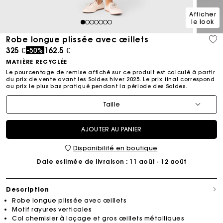
Afficher
le look
1
2
3
4
5
6
7
Robe longue plissée avec œillets
Price reduced from
to
325 €
162.5 €
-50%
MATIÈRE RECYCLÉE
Le pourcentage de remise affiché sur ce produit est calculé à partir
du prix de vente avant les Soldes hiver 2025. Le prix final correspond
au prix le plus bas pratiqué pendant la période des Soldes.​
Taille
AJOUTER AU PANIER
Disponibilité en boutique
Date estimée de livraison
: 11 août - 12 août
Description
Robe longue plissée avec œillets
Motif rayures verticales
Col chemisier à laçage et gros œillets métalliques