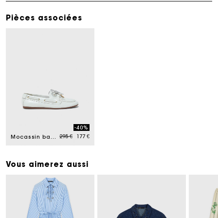
Pièces associées
-40%
Price reduced from
to
295 €
177 €
Mocassin bateau en cuir
Vous aimerez aussi