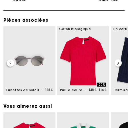
Pièces associées
Coton biologique
Lin certi
-20%
ed from
Price reduced from
to
155 €
145 €
116 €
Lunettes de soleil rondes
Pull à col rond
Vous aimerez aussi