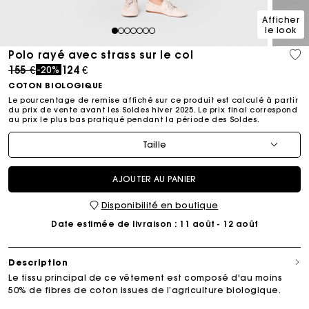
Afficher
le look
1
2
3
4
5
6
7
Polo rayé avec strass sur le col
Price reduced from
to
155 €
124 €
-20%
COTON BIOLOGIQUE
Le pourcentage de remise affiché sur ce produit est calculé à partir
du prix de vente avant les Soldes hiver 2025. Le prix final correspond
au prix le plus bas pratiqué pendant la période des Soldes.​
Taille
AJOUTER AU PANIER
Disponibilité en boutique
Date estimée de livraison
: 11 août - 12 août
Description
Le tissu principal de ce vêtement est composé d'au moins
50% de fibres de coton issues de l’agriculture biologique.