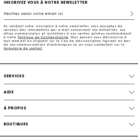
INSCRIVEZ VOUS À NOTRE NEWSLETTER
Veuillez saisir votre email ici
Paiement en plusieurs fois sans frais
En validant votre inscription à notre newsletter, vous acceptez de
recevoir des informations par e-mail concernant nos actualités, nos
Echanges & Retours offerts
offres commerciales et invitations à nos ventes privées conformément
à notre
Politique de Confidentialité
. Vous pouvez vous désinscrire à
tout moment en cliquant sur le lien de désinscription figurant en bas
de nos communications électroniques ou en nous contactant sur le
formulaire de contact
.
Suivi de commande
Carte Cadeau Maje : la meilleure façon d'offrir le
cadeau parfait
SERVICES
AIDE
À PROPOS
BOUTIQUES