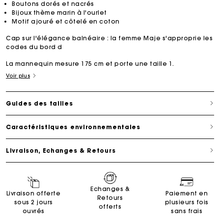
Boutons dorés et nacrés
Bijoux thème marin à l'ourlet
Motif ajouré et côtelé en coton
Cap sur l'élégance balnéaire : la femme Maje s'approprie les
codes du bord d
La mannequin mesure 175 cm et porte une taille 1.
Voir plus
Guides des tailles
Caractéristiques environnementales
Livraison, Echanges & Retours
Echanges &
Livraison offerte
Paiement en
Retours
sous 2 jours
plusieurs fois
offerts
ouvrés
sans frais