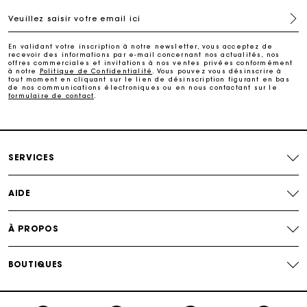
Veuillez saisir votre email ici
Paiement en plusieurs fois sans frais
En validant votre inscription à notre newsletter, vous acceptez de
recevoir des informations par e-mail concernant nos actualités, nos
offres commerciales et invitations à nos ventes privées conformément
Echanges & Retours offerts
à notre
Politique de Confidentialité
. Vous pouvez vous désinscrire à
tout moment en cliquant sur le lien de désinscription figurant en bas
de nos communications électroniques ou en nous contactant sur le
formulaire de contact
.
Suivi de commande
Carte Cadeau Maje : la meilleure façon d'offrir le
cadeau parfait
SERVICES
AIDE
À PROPOS
BOUTIQUES