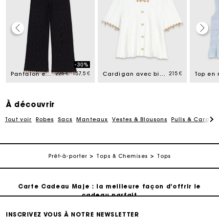
Carte Cadeau Maje : la meilleure façon d'offrir le
cadeau parfait
-30%
d from
Price reduced from
to
225 €
157.5 €
215 €
Pantalon en maille avec bijoux
Cardigan avec bijoux dorés
Livraison à domicile offerte sous 2 jours ouvrés
À découvrir
Paiement en plusieurs fois sans frais
Tout voir
Robes
Sacs
Manteaux
Vestes & Blousons
Pulls & Cardig
Echanges & Retours offerts
Prêt-à-porter
Tops & Chemises
Tops
Suivi de commande
Carte Cadeau Maje : la meilleure façon d'offrir le
cadeau parfait
INSCRIVEZ VOUS À NOTRE NEWSLETTER
Livraison à domicile offerte sous 2 jours ouvrés