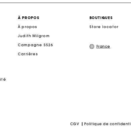
Livraison à domicile offerte sous 2 jours ouvrés
À PROPOS
BOUTIQUES
À propos
Store locator
Paiement en plusieurs fois sans frais
Judith Milgrom
Echanges & Retours offerts
Campagne SS26
France
Carrières
Suivi de commande
rte Cadeau Maje : la meilleure façon d'offrir le cadeau parf
ité
Politique de confidenti
CGV