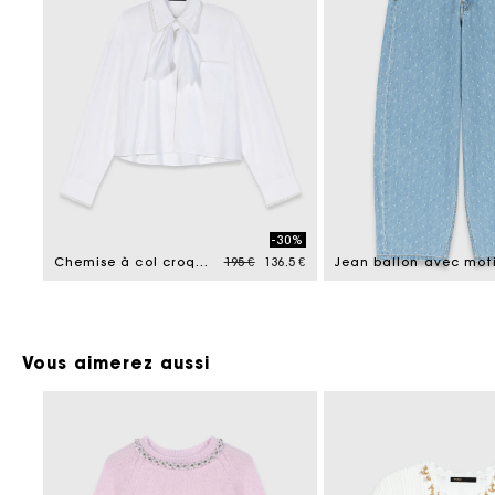
-30%
Price reduced from
to
Chemise à col croquet
195 €
136.5 €
Vous aimerez aussi