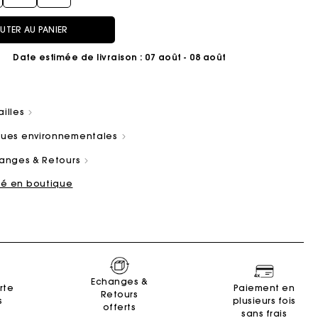
UTER AU PANIER
Date estimée de livraison
: 07 août - 08 août
ailles
ain
es
Summer Suitcase
Sacs Miss M
Robes
Nos engagements
Accessoires
iques environnementales
r
r
Découvrir
Découvrir
Découvrir
Découvrir
Découvrir
changes & Retours
ité en boutique
Echanges &
rte
Paiement en
Retours
s
plusieurs fois
offerts
sans frais