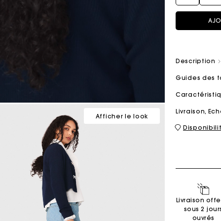
AJO
Sacs M
Sacs Milpli
Description
Guides des t
Seconde M
Chaussur
Caractérist
Découvri
Découvri
Livraison, E
Afficher le look
Disponibil
Livraison offe
sous 2 jour
ouvrés