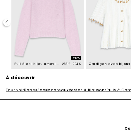
Ca
40%
-20%
reduced from
Price reduced from
to
105 €
Pull à col bijou amovible
255 €
204 €
Cardigan avec bijoux
À découvrir
Tout voir
Robes
Sacs
Manteaux
Vestes & Blousons
Pulls & Car
Ca