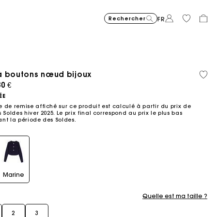
Rechercher
FR
à boutons nœud bijoux
Matière
Coton
Price reduced from
Price reduced fro
Price r
Robe courte en maille jacqu
295
Robe longue fluide imprimée
355
Sac Miss M mini 
345
Milpli Gazette en
325
Chemise
225
Jean ba
215
recyclée
biolog
ced from
80 €
to
to
to
€
€
€
€
€
€
-40%
-50%
-20%
177
172.5
180
ÉE
€
€
€
 de remise affiché sur ce produit est calculé à partir du prix de
 Soldes hiver 2025. Le prix final correspond au prix le plus bas
nt la période des Soldes.​
Marine
Quelle est ma taille ?
2
3