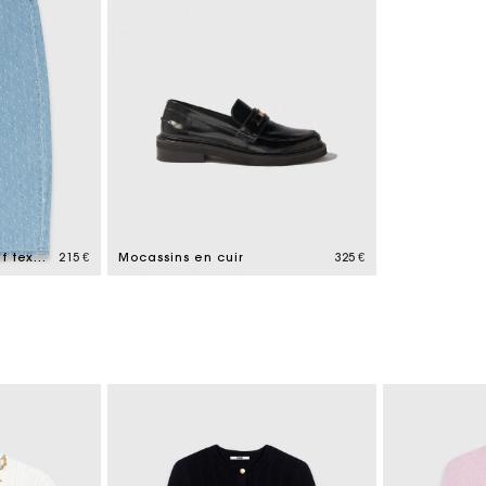
Jean ballon avec motif texturé
215 €
Mocassins en cuir
325 €