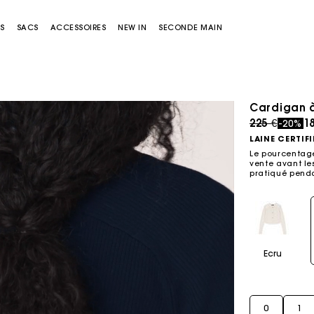
S
SACS
ACCESSOIRES
NEW IN
SECONDE MAIN
Cardigan 
Price redu
to
225 €
1
-20%
LAINE CERTIFI
Le pourcentage
vente avant les
pratiqué penda
Sacs Miss M
Sacs Miss M Pouch
Ecru
0
1