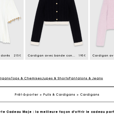
rte Cadeau Maje : la meilleure façon d'offrir le cadeau parf
Livraison à domicile offerte sous 2 jours ouvrés
 dorés
215 €
Cardigan avec bande contrastée
195 €
Paiement en plusieurs fois sans frais
digans
Tops & Chemises
Jupes & Shorts
Pantalons & Jeans
Echanges & Retours offerts
Prêt-à-porter
Pulls & Cardigans
Cardigans
Suivi de commande
rte Cadeau Maje : la meilleure façon d'offrir le cadeau parf